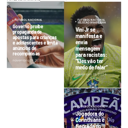
FUTEBOL NACIONAL
FUTEBOL NACIONAL
SELECAO BRASILEIRA
Governo proíbe
Vini Jr se
propaganda de
manifesta e
apostas para crianças
envia
e adolescentes e limita
anúncios de
mensagem
recompensas
para racistas:
“Eles vão ter
novembro 19, 2024
medo de falar”
novembro 19, 2024
FUTEBOL NACIONAL
Jogadora do
Corinthians é
flagrada no