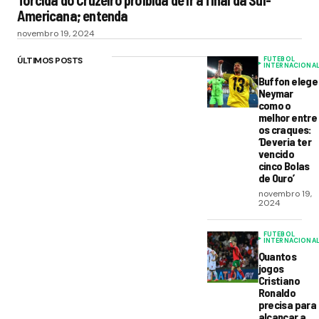
Torcida do Cruzeiro proibida de ir à final da Sul-
Americana; entenda
novembro 19, 2024
ÚLTIMOS POSTS
FUTEBOL
INTERNACIONA
Buffon elege
Neymar
como o
melhor entre
os craques:
‘Deveria ter
vencido
cinco Bolas
de Ouro’
novembro 19,
2024
FUTEBOL
INTERNACIONA
Quantos
jogos
Cristiano
Ronaldo
precisa para
alcançar a