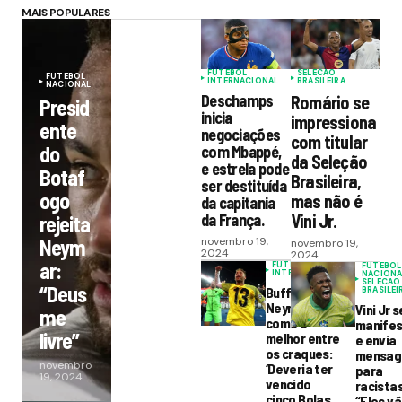
MAIS POPULARES
FUTEBOL
SELECAO
FUTEBOL
INTERNACIONAL
BRASILEIRA
NACIONAL
Deschamps
Romário se
Presid
inicia
impressiona
ente
negociações
com titular
do
com Mbappé,
da Seleção
e estrela pode
Botaf
Brasileira,
ser destituída
ogo
mas não é
da capitania
da França.
Vini Jr.
rejeita
Neym
novembro 19,
novembro 19,
2024
2024
ar:
FUTEBOL
FUTEBOL
INTERNACIONAL
NACIONA
SELECAO
“Deus
Buffon elege
BRASILEI
Neymar
Vini Jr s
me
como o
manife
livre”
melhor entre
e envia
os craques:
mensa
novembro
‘Deveria ter
para
19, 2024
vencido
racistas
cinco Bolas
“Eles v