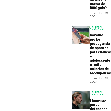
marca de
1000 gols?
novembro 19,
2024
FUTEBOL
NACIONAL
Governo
proíbe
propaganda
de apostas
para criança
e
adolescente
e limita
anúncios de
recompensa
novembro 19,
2024
FUTEBOL
NACIONAL
Flamengo
perde
defensor e