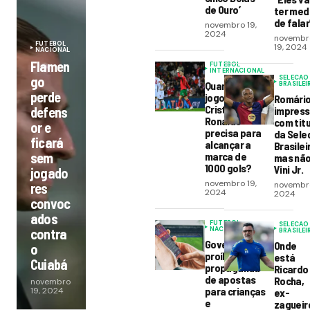
de Ouro’
ter med
de falar
novembro 19,
2024
novembr
FUTEBOL
19, 2024
NACIONAL
Flamen
FUTEBOL
INTERNACIONAL
go
SELECAO
Quantos
BRASILEI
perde
jogos
Romário
Cristiano
defens
impress
Ronaldo
com titu
or e
precisa para
da Sele
ficará
alcançar a
Brasilei
sem
marca de
mas não
1000 gols?
Vini Jr.
jogado
novembro 19,
novembro
res
2024
2024
convoc
ados
FUTEBOL
SELECAO
NACIONAL
contra
BRASILEI
Governo
Onde
o
proíbe
está
Cuiabá
propaganda
Ricardo
de apostas
Rocha,
novembro
para crianças
19, 2024
ex-
e
zagueir