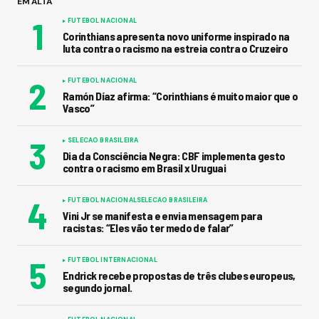
EM ALTA
FUTEBOL NACIONAL
Corinthians apresenta novo uniforme inspirado na
luta contra o racismo na estreia contra o Cruzeiro
FUTEBOL NACIONAL
Ramón Díaz afirma: “Corinthians é muito maior que o
Vasco”
SELECAO BRASILEIRA
Dia da Consciência Negra: CBF implementa gesto
contra o racismo em Brasil x Uruguai
FUTEBOL NACIONAL
SELECAO BRASILEIRA
Vini Jr se manifesta e envia mensagem para
racistas: “Eles vão ter medo de falar”
FUTEBOL INTERNACIONAL
Endrick recebe propostas de três clubes europeus,
segundo jornal.