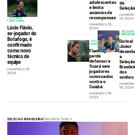
adolescentes
da
e limita
Seleçã
anúncios de
novembr
recompensas
19, 2024
FUTEBOL
NACIONAL
novembro 19,
Lúcio Flávio,
2024
ex-jogador do
SELECAO
BRASILEI
Botafogo, é
Dorival
FUTEBOL
confirmado
NACIONAL
Júnior
como novo
Flamengo
desenh
técnico de
perde
a
defensor e
equipe
Seleçã
ficará sem
Brasilei
novembro 19,
jogadores
dos
2024
convocados
sonhos.
contra o
novembr
Cuiabá
19, 2024
novembro 19,
2024
Descubra Tudo
SELECAO BRASILEIRA